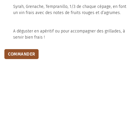
Syrah, Grenache, Tempranillo, 1/3 de chaque cépage, en font
un vin frais avec des notes de fruits rouges et d’agrumes.
En cochant cette case, vous consentez à recevoir nos propositions commerciales à
A déguster en apéritif ou pour accompagner des grillades, à
l'adresse email indiqué ci-dessus. Vous pouvez vous désinscrire à tout moment en
utilisant
le formulaire de désinscription
.
servir bien frais !
INSCRIPTION
COMMANDER