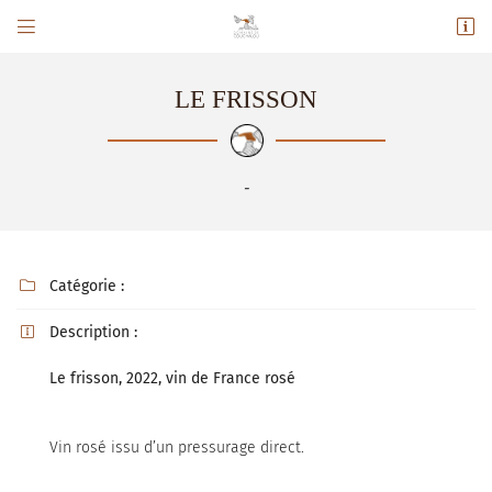


14 avenue Saint Victor
11360 Fontjoncouse
06 82 11 31 42
LE FRISSON
-
Catégorie :

Description :

Adresse email de réception

Le frisson, 2022, vin de France rosé
Recopier le code ci-contre

Rafraîchir le captcha

Vin rosé issu d’un pressurage direct.