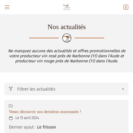


14 avenue Saint Victor
11360 Fontjoncouse
06 82 11 31 42
Nos actualités
Ne manquez aucune des actualités et offres promotionnelles de
votre producteur vin rosé près de Narbonne (11) dans l'Aude et
producteur vin rouge près de Narbonne (11) dans l'Aude.
Filtrer les actualités

Adresse email de réception


Recopier le code ci-contre

Venez découvrir nos dernières nouveautés !
Le 15 avril 2024

Rafraîchir le captcha

Dernier ajout :
Le frisson